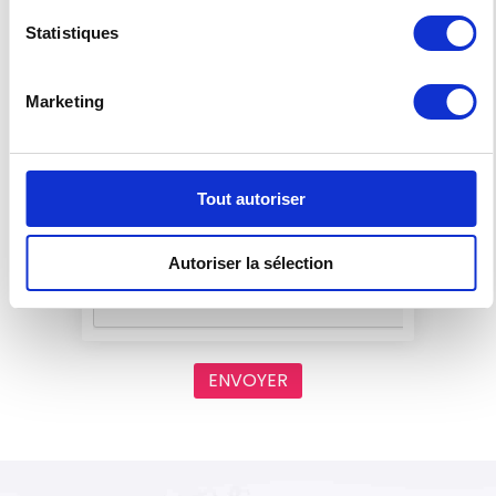
Statistiques
En soumettant ce formulaire, j'accepte que
Marketing
les informations saisies soient exploitées par
RISO dans le cadre de la relation qui peut en
découler. J'ai pris connaissance des détails
disponibles sur la page
www.risofrance.fr/rgpd.
Tout autoriser
CAPTCHA
Autoriser la sélection