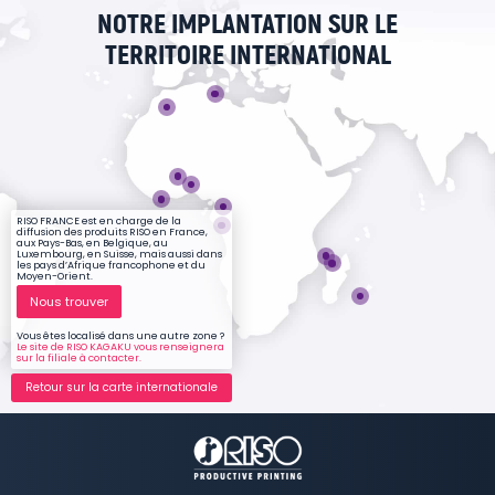
NOTRE IMPLANTATION SUR LE
TERRITOIRE INTERNATIONAL
RISO FRANCE est en charge de la
diffusion des produits RISO en France,
aux Pays-Bas, en Belgique, au
Luxembourg, en Suisse, mais aussi dans
les pays d’Afrique francophone et du
Moyen-Orient.
Nous trouver
Vous êtes localisé dans une autre zone ?
Le site de RISO KAGAKU vous renseignera
sur la filiale à contacter.
Retour sur la carte internationale