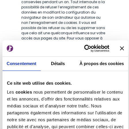
conservées pendant un an. Tout internaute a la
possibilité de refuser l’enregistrement de ces
données en modifiant la configuration du
navigateur de son ordinateur qui autorise ou
non l’enregistrement de cookies. Il vous est
possible de les refuser ou de les supprimer sans
que cela ait une quelconque influence sur votre
accès aux pages du site. Pour vous opposer à
l’enregistrement de cookies ou être prévenu
avant d’accepter les cookies, nous vous
recommandons la lecture de la rubrique d’aide
de votre navigateur qui vous précisera la
Consentement
Détails
À propos des cookies
marche à suivre.
Listes de diffusion
Ce site web utilise des cookies.
Les adresses électroniques recueillies dans le
cadre des listes de diffusion ne sont utilisées que
Les
cookies
nous permettent de personnaliser le contenu
pour l’envoi des informations pour lesquelles
et les annonces, d'offrir des fonctionnalités relatives aux
l’internaute s’est expressément abonné. Il est
possible à tout moment de se désabonner en
médias sociaux et d'analyser notre trafic. Nous
ligne.
partageons également des informations sur l'utilisation de
DEMANDE D’AUTORISATION DE
notre site avec nos partenaires de médias sociaux, de
publicité et d'analyse, qui peuvent combiner celles-ci avec
REPRODUCTION