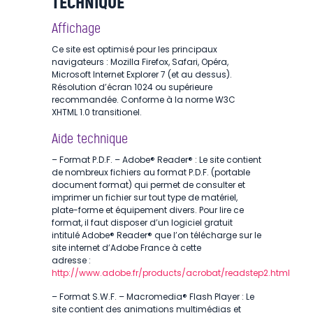
TECHNIQUE
Affichage
Ce site est optimisé pour les principaux
navigateurs : Mozilla Firefox, Safari, Opéra,
Microsoft Internet Explorer 7 (et au dessus).
Résolution d’écran 1024 ou supérieure
recommandée. Conforme à la norme W3C
XHTML 1.0 transitionel.
Aide technique
– Format P.D.F. – Adobe® Reader® : Le site contient
de nombreux fichiers au format P.D.F. (portable
document format) qui permet de consulter et
imprimer un fichier sur tout type de matériel,
plate-forme et équipement divers. Pour lire ce
format, il faut disposer d’un logiciel gratuit
intitulé Adobe® Reader® que l’on télécharge sur le
site internet d’Adobe France à cette
adresse :
http://www.adobe.fr/products/acrobat/readstep2.html
– Format S.W.F. – Macromedia® Flash Player : Le
site contient des animations multimédias et